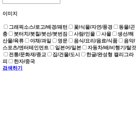
이미지
그래픽소스/로고/배경/패턴
꽃/식물/자연/풍경
동물/곤
충
붓터치/붓칠/붓선/붓번짐
사람/인물
사물
생선/해
산물/육류
야채/과일
영문
음식/요리/음료/식품
음악/
스포츠/엔터테인먼트
일본어/일본
자동차/배/비행기/탈것
전통/문화재/종교
집/건물/도시
한글/완성형 캘리그라
피
한자/중국
검색하기