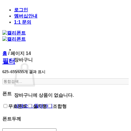
Skip
to
로그인
content
멤버십안내
1:1 문의
홈
/
페이지 14
필터
장바구니
최
625–655/655개 결과 표시
신
통
순
합
으
로
검
폰트
장바구니에 상품이 없습니다.
정
색...
렬
상점으로 돌아가기
무료폰트
설치형
조합형
됨
폰트두께