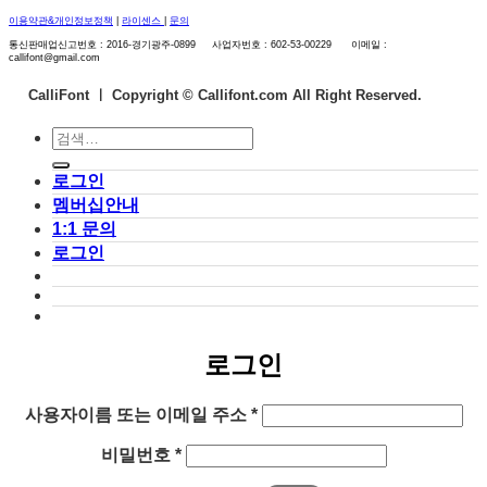
이용약관&개인정보정책
|
라이센스
|
문의
통신판매업신고번호 : 2016-경기광주-0899 사업자번호 : 602-53-00229 이메일 :
callifont@gmail.com
CalliFont ㅣ
Copyright © Callifont.com All Right Reserved.
검
색:
로그인
멤버십안내
1:1 문의
로그인
로그인
필
사용자이름 또는 이메일 주소
*
수
필
비밀번호
*
항
수
목