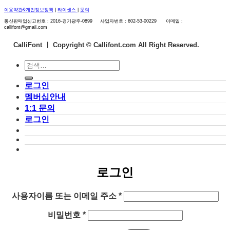
이용약관&개인정보정책
|
라이센스
|
문의
통신판매업신고번호 : 2016-경기광주-0899 사업자번호 : 602-53-00229 이메일 :
callifont@gmail.com
CalliFont ㅣ
Copyright © Callifont.com All Right Reserved.
검
색:
로그인
멤버십안내
1:1 문의
로그인
로그인
필
사용자이름 또는 이메일 주소
*
수
필
비밀번호
*
항
수
목