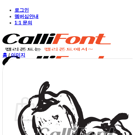
Skip
to
로그인
content
멤버십안내
1:1 문의
홈
/
이미지
장바구니
장바구니에 상품이 없습니다.