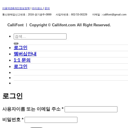
이용약관&개인정보정책
|
라이센스
|
문의
통신판매업신고번호 : 2016-경기광주-0899 사업자번호 : 602-53-00229 이메일 : callifont@gmail.com
CalliFont ㅣ
Copyright © Callifont.com All Right Reserved.
검
색:
로그인
멤버십안내
1:1 문의
로그인
로그인
필
사용자이름 또는 이메일 주소
*
수
필
비밀번호
*
항
수
목