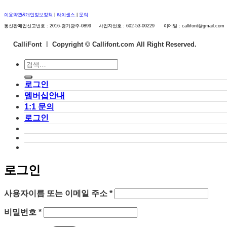
이용약관&개인정보정책
|
라이센스
|
문의
통신판매업신고번호 : 2016-경기광주-0899 사업자번호 : 602-53-00229 이메일 : callifont@gmail.com
CalliFont ㅣ
Copyright © Callifont.com All Right Reserved.
검
색:
로그인
멤버십안내
1:1 문의
로그인
로그인
필
사용자이름 또는 이메일 주소
*
수
필
비밀번호
*
항
수
목