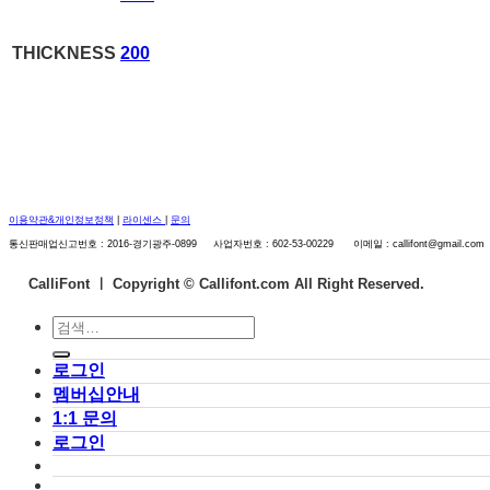
THICKNESS
200
이용약관&개인정보정책
|
라이센스
|
문의
통신판매업신고번호 : 2016-경기광주-0899 사업자번호 : 602-53-00229 이메일 : callifont@gmail.com
CalliFont ㅣ
Copyright © Callifont.com All Right Reserved.
검
색:
로그인
멤버십안내
1:1 문의
로그인