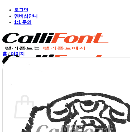
Skip
to
로그인
content
멤버십안내
1:1 문의
홈
/
이미지
장바구니
장바구니에 상품이 없습니다.