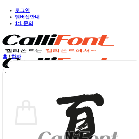
Skip
to
로그인
content
멤버십안내
1:1 문의
홈
/
한자
장바구니
장바구니에 상품이 없습니다.