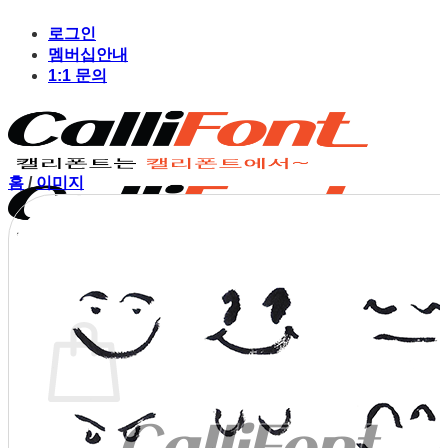
Skip
to
로그인
content
멤버십안내
1:1 문의
홈
/
이미지
장바구니
장바구니에 상품이 없습니다.