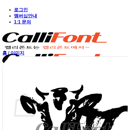
Skip
to
로그인
content
멤버십안내
1:1 문의
홈
/
이미지
장바구니
장바구니에 상품이 없습니다.