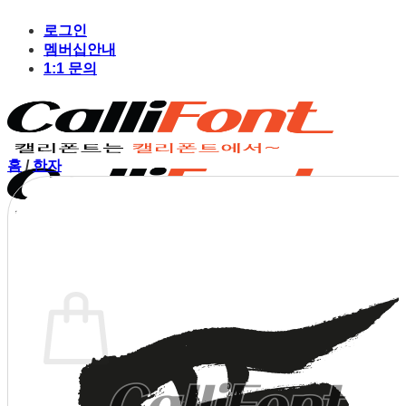
Skip
to
로그인
content
멤버십안내
1:1 문의
홈
/
한자
장바구니
장바구니에 상품이 없습니다.