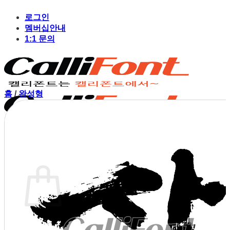
Skip
to
로그인
content
멤버십안내
1:1 문의
홈
/
완성형
장바구니
장바구니에 상품이 없습니다.