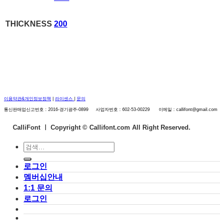
THICKNESS
200
이용약관&개인정보정책
|
라이센스
|
문의
통신판매업신고번호 : 2016-경기광주-0899 사업자번호 : 602-53-00229 이메일 : callifont@gmail.com
CalliFont ㅣ
Copyright © Callifont.com All Right Reserved.
검
색:
로그인
멤버십안내
1:1 문의
로그인