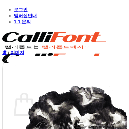
Skip
to
로그인
content
멤버십안내
1:1 문의
홈
/
이미지
장바구니
장바구니에 상품이 없습니다.