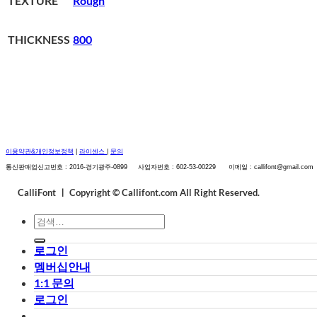
TEXTURE
Rough
THICKNESS
800
이용약관&개인정보정책
|
라이센스
|
문의
통신판매업신고번호 : 2016-경기광주-0899 사업자번호 : 602-53-00229 이메일 : callifont@gmail.com
CalliFont ㅣ
Copyright © Callifont.com All Right Reserved.
검
색:
로그인
멤버십안내
1:1 문의
로그인