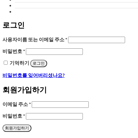
로그인
필
사용자이름 또는 이메일 주소
*
수
필
비밀번호
*
항
수
목
기억하기
로그인
항
목
비밀번호를 잊어버리셨나요?
회원가입하기
필
이메일 주소
*
수
필
비밀번호
*
항
수
목
회원가입하기
항
목