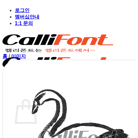
Skip
to
로그인
content
멤버십안내
1:1 문의
홈
/
이미지
장바구니
장바구니에 상품이 없습니다.