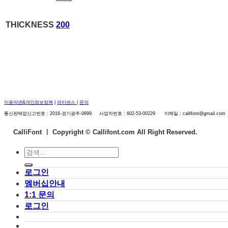
THICKNESS
200
이용약관&개인정보정책
|
라이센스
|
문의
통신판매업신고번호 : 2016-경기광주-0899 사업자번호 : 602-53-00229 이메일 : callifont@gmail.com
CalliFont ㅣ
Copyright © Callifont.com All Right Reserved.
검
색:
로그인
멤버십안내
1:1 문의
로그인