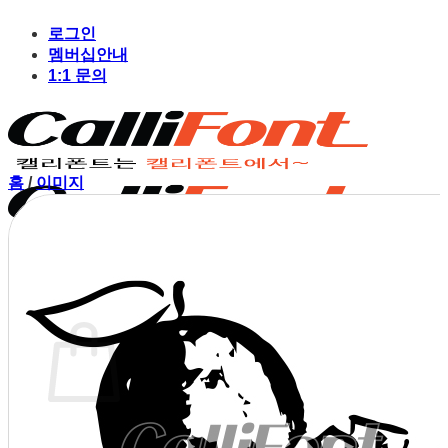
Skip
to
로그인
content
멤버십안내
1:1 문의
홈
/
이미지
장바구니
장바구니에 상품이 없습니다.