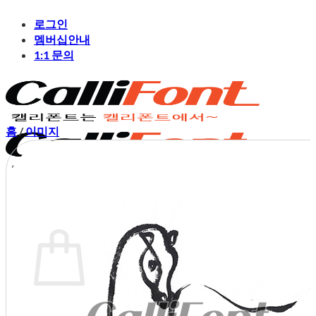
Skip
로그인
to
content
멤버십안내
1:1 문의
홈
/
이미지
장바구니
장바구니에 상품이 없습니다.