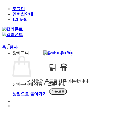
Skip
to
로그인
content
멤버십안내
1:1 문의
홈
/
한자
장바구니
닭
유
✓ 상업적 용도로 사용 가능합니다.
장바구니에 상품이 없습니다.
다운로드
상점으로 돌아가기