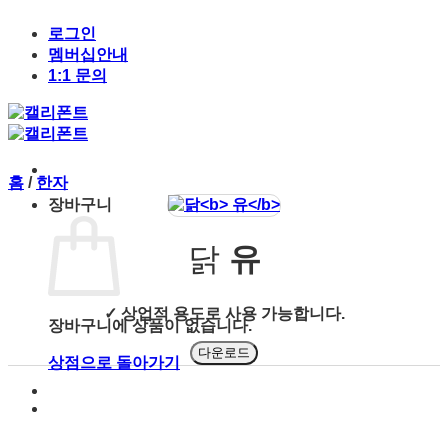
Skip
to
로그인
content
멤버십안내
1:1 문의
홈
/
한자
장바구니
닭
유
✓ 상업적 용도로 사용 가능합니다.
장바구니에 상품이 없습니다.
다운로드
상점으로 돌아가기