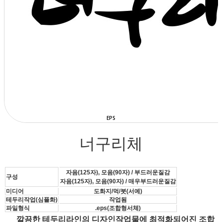
상점으로 돌아가기
EPS
너구리체
자음(125자), 모음(90자) / 부드러운질감
구성
자음(125자), 모음(90자) / 매우부드러운질감
미디어
도화지/먹/붓(서예)
테두리작업(심플화)
작업됨
파일형식
.eps(조합형서체)
깔끔한 테두리라인의 디자인작업물에 최적화되어진 조합