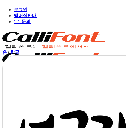
Skip
to
로그인
content
멤버십안내
1:1 문의
홈
/
한글
장바구니
장바구니에 상품이 없습니다.