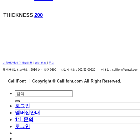
THICKNESS
200
이용약관&개인정보정책
|
라이센스
|
문의
통신판매업신고번호 : 2016-경기광주-0899 사업자번호 : 602-53-00229 이메일 : callifont@gmail.com
CalliFont ㅣ
Copyright © Callifont.com All Right Reserved.
검
색:
로그인
멤버십안내
1:1 문의
로그인