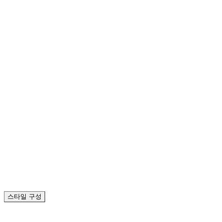
싶은 한글
폰트
캘리폰트
스타일 구성