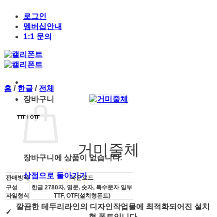
Skip
to
로그인
content
멤버십안내
1:1 문의
홈
/
한글
/
전체
장바구니
TTF l OTF
거미줄체
장바구니에 상품이 없습니다.
상점으로 돌아가기
판매방식
다운로드
구성
한글 2780자, 영문, 숫자, 특수문자 일부
파일형식
TTF, OTF(설치형폰트)
깔끔한 테두리라인의 디자인작업물에 최적화되어진 설치
✓
형 폰트입니다