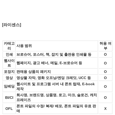
[라이센스]
카테고
허용 여
사용 범위
리
부
인쇄
브로슈어, 포스터, 책, 잡지 및 출판용 인쇄물 등
O
웹사이
웹페이지, 광고 배너, 메일, E-브로슈어 등
O
트
포장지
판매용 상품의 패키지
O
영상
영상물 자막, 영화 오프닝/엔딩 크레딧, UCC 등
O
웹사이트 및 프로그램 서버 내 폰트 탑재, E-book
임베딩
O
제작
회사명, 브랜드명, 상품명, 로고, 마크, 슬로건, 캐치
BI/CI
O
프레이즈
폰트 파일의 수정/ 복제/ 배포, 폰트 파일의 유료 판
OFL
X
매