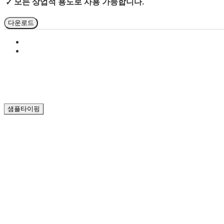
모든 상업적 용도로 사용 가능합니다.
✓
다운로드
샘플타이핑
폰트크기
자간