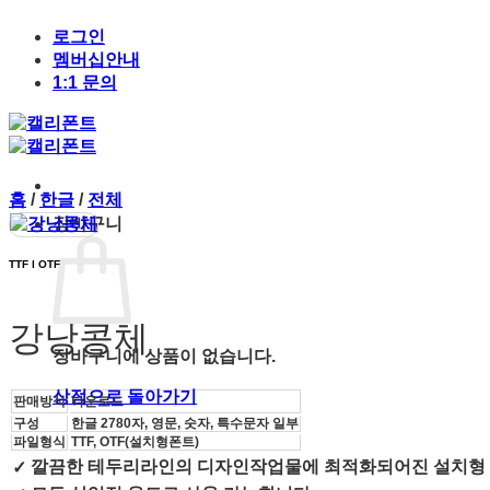
Skip
to
로그인
content
멤버십안내
1:1 문의
홈
/
한글
/
전체
장바구니
TTF l OTF
강낭콩체
장바구니에 상품이 없습니다.
상점으로 돌아가기
판매방식
다운로드
구성
한글 2780자, 영문, 숫자, 특수문자 일부
파일형식
TTF, OTF(설치형폰트)
깔끔한 테두리라인의 디자인작업물에 최적화되어진 설치형
✓